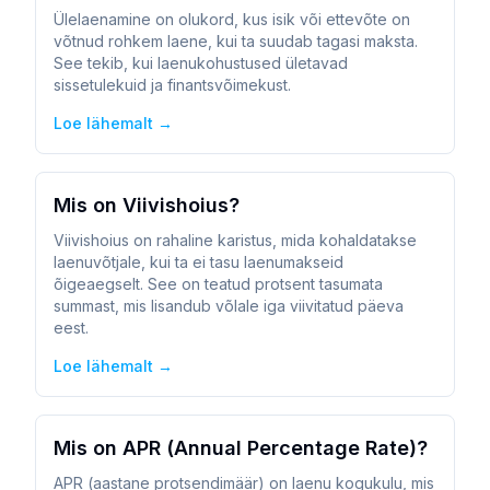
Ülelaenamine on olukord, kus isik või ettevõte on
võtnud rohkem laene, kui ta suudab tagasi maksta.
See tekib, kui laenukohustused ületavad
sissetulekuid ja finantsvõimekust.
Loe lähemalt →
Mis on Viivishoius?
Viivishoius on rahaline karistus, mida kohaldatakse
laenuvõtjale, kui ta ei tasu laenumakseid
õigeaegselt. See on teatud protsent tasumata
summast, mis lisandub võlale iga viivitatud päeva
eest.
Loe lähemalt →
Mis on APR (Annual Percentage Rate)?
APR (aastane protsendimäär) on laenu kogukulu, mis