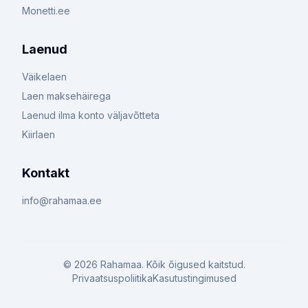
Monetti.ee
Laenud
Väikelaen
Laen maksehäirega
Laenud ilma konto väljavõtteta
Kiirlaen
Kontakt
info@rahamaa.ee
©
2026
Rahamaa. Kõik õigused kaitstud.
Privaatsuspoliitika
Kasutustingimused