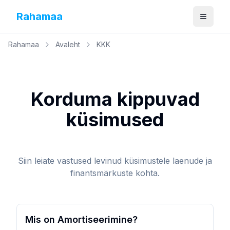
Rahamaa
Ava me
Rahamaa
Avaleht
KKK
Korduma kippuvad
küsimused
Siin leiate vastused levinud küsimustele laenude ja
finantsmärkuste kohta.
Mis on Amortiseerimine?