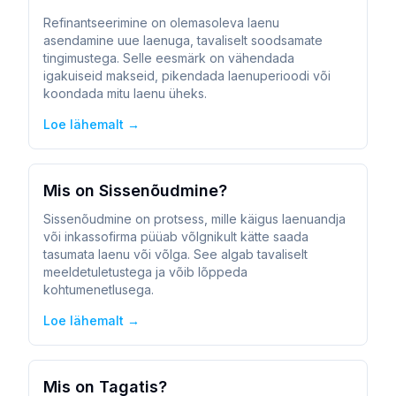
Refinantseerimine on olemasoleva laenu
asendamine uue laenuga, tavaliselt soodsamate
tingimustega. Selle eesmärk on vähendada
igakuiseid makseid, pikendada laenuperioodi või
koondada mitu laenu üheks.
Loe lähemalt →
Mis on Sissenõudmine?
Sissenõudmine on protsess, mille käigus laenuandja
või inkassofirma püüab võlgnikult kätte saada
tasumata laenu või võlga. See algab tavaliselt
meeldetuletustega ja võib lõppeda
kohtumenetlusega.
Loe lähemalt →
Mis on Tagatis?