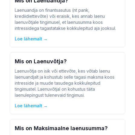
Mis on Laenuandja?
Laenuandja on finantsasutus (nt pank,
krediidiettevõte) või eraisik, kes annab laenu
laenuvõtjale tingimusel, et laenusumma koos
intressidega tagastatakse kokkulepitud aja jooksul.
Loe lähemalt →
Mis on Laenuvõtja?
Laenuvõtja on isik või ettevõte, kes võtab laenu
laenuandjalt ja kohustub selle tagasi maksma koos
intresside ja muude tasudega kokkulepitud
tingimustel. Laenuvõtjal on kohustus täita
laenulepingust tulenevaid tingimusi.
Loe lähemalt →
Mis on Maksimaalne laenusumma?