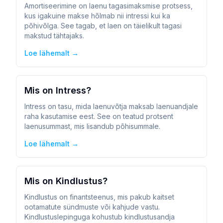
Amortiseerimine on laenu tagasimaksmise protsess,
kus igakuine makse hõlmab nii intressi kui ka
põhivõlga. See tagab, et laen on täielikult tagasi
makstud tähtajaks.
Loe lähemalt →
Mis on Intress?
Intress on tasu, mida laenuvõtja maksab laenuandjale
raha kasutamise eest. See on teatud protsent
laenusummast, mis lisandub põhisummale.
Loe lähemalt →
Mis on Kindlustus?
Kindlustus on finantsteenus, mis pakub kaitset
ootamatute sündmuste või kahjude vastu.
Kindlustuslepinguga kohustub kindlustusandja