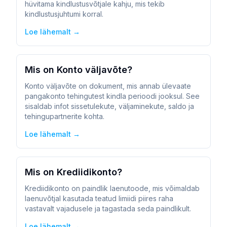
hüvitama kindlustusvõtjale kahju, mis tekib
kindlustusjuhtumi korral.
Loe lähemalt →
Mis on Konto väljavõte?
Konto väljavõte on dokument, mis annab ülevaate
pangakonto tehingutest kindla perioodi jooksul. See
sisaldab infot sissetulekute, väljaminekute, saldo ja
tehingupartnerite kohta.
Loe lähemalt →
Mis on Krediidikonto?
Krediidikonto on paindlik laenutoode, mis võimaldab
laenuvõtjal kasutada teatud limiidi piires raha
vastavalt vajadusele ja tagastada seda paindlikult.
Loe lähemalt →