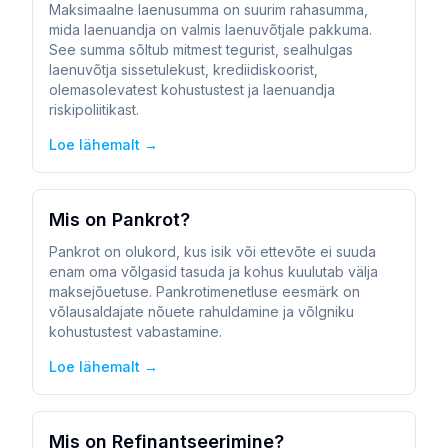
Maksimaalne laenusumma on suurim rahasumma,
mida laenuandja on valmis laenuvõtjale pakkuma.
See summa sõltub mitmest tegurist, sealhulgas
laenuvõtja sissetulekust, krediidiskoorist,
olemasolevatest kohustustest ja laenuandja
riskipoliitikast.
Loe lähemalt →
Mis on Pankrot?
Pankrot on olukord, kus isik või ettevõte ei suuda
enam oma võlgasid tasuda ja kohus kuulutab välja
maksejõuetuse. Pankrotimenetluse eesmärk on
võlausaldajate nõuete rahuldamine ja võlgniku
kohustustest vabastamine.
Loe lähemalt →
Mis on Refinantseerimine?