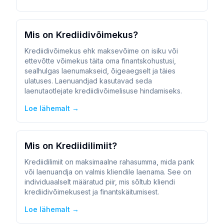
Mis on Krediidivõimekus?
Krediidivõimekus ehk maksevõime on isiku või
ettevõtte võimekus täita oma finantskohustusi,
sealhulgas laenumakseid, õigeaegselt ja täies
ulatuses. Laenuandjad kasutavad seda
laenutaotlejate krediidivõimelisuse hindamiseks.
Loe lähemalt →
Mis on Krediidilimiit?
Krediidilimiit on maksimaalne rahasumma, mida pank
või laenuandja on valmis kliendile laenama. See on
individuaalselt määratud piir, mis sõltub kliendi
krediidivõimekusest ja finantskäitumisest.
Loe lähemalt →