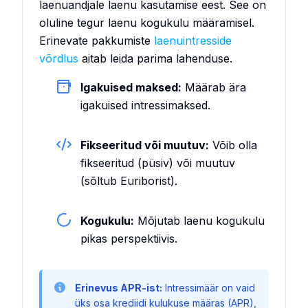
laenuandjale laenu kasutamise eest. See on
oluline tegur laenu kogukulu määramisel.
Erinevate pakkumiste
laenuintresside
võrdlus
aitab leida parima lahenduse.
Igakuised maksed:
Määrab ära
igakuised intressimaksed.
Fikseeritud või muutuv:
Võib olla
fikseeritud (püsiv) või muutuv
(sõltub Euriborist).
Kogukulu:
Mõjutab laenu kogukulu
pikas perspektiivis.
Erinevus APR-ist:
Intressimäär on vaid
üks osa krediidi kulukuse määras (APR),