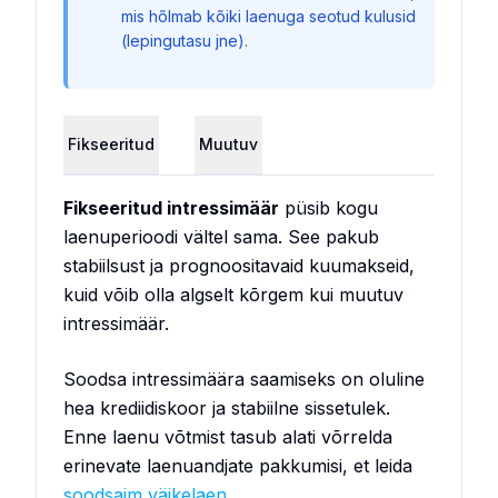
mis hõlmab kõiki laenuga seotud kulusid
(lepingutasu jne).
Fikseeritud
Muutuv
Fikseeritud intressimäär
püsib kogu
laenuperioodi vältel sama. See pakub
stabiilsust ja prognoositavaid kuumakseid,
kuid võib olla algselt kõrgem kui muutuv
intressimäär.
Soodsa intressimäära saamiseks on oluline
hea krediidiskoor ja stabiilne sissetulek.
Enne laenu võtmist tasub alati võrrelda
erinevate laenuandjate pakkumisi, et leida
soodsaim väikelaen
.