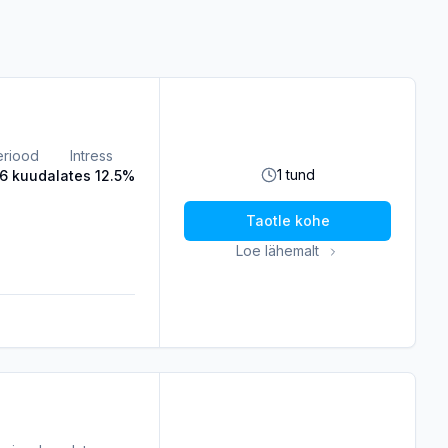
eriood
Intress
1 tund
36 kuud
alates 12.5%
Taotle kohe
Loe lähemalt