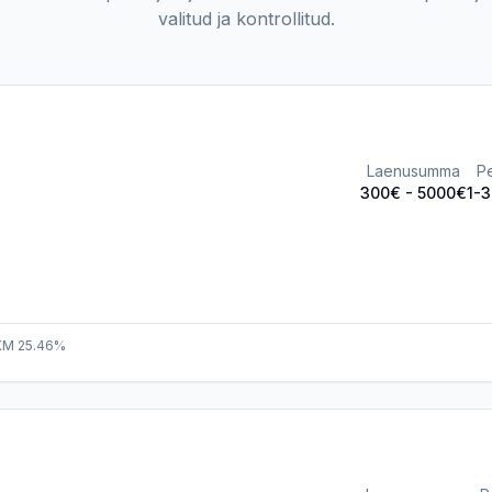
valitud ja kontrollitud.
Laenusumma
P
300
€ -
5000
€
1-
KKM 25.46%