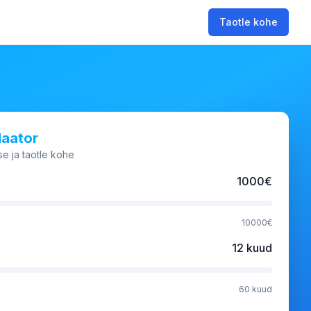
Taotle kohe
laator
e ja taotle kohe
1000
€
10000
€
12
kuud
60
kuud