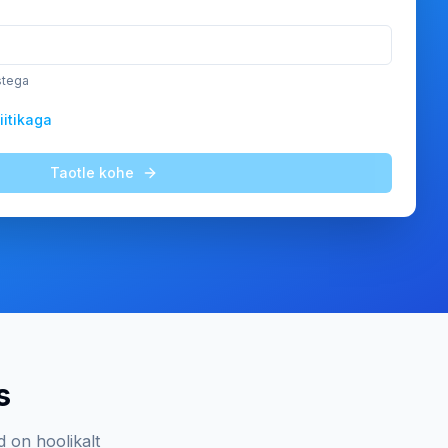
stega
iitikaga
Taotle kohe
s
d on hoolikalt