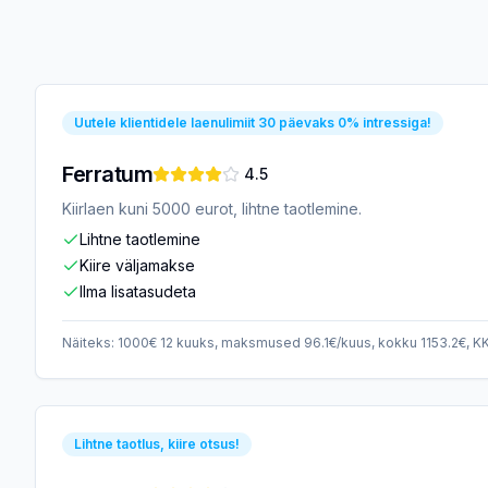
Uutele klientidele laenulimiit 30 päevaks 0% intressiga!
Ferratum
4.5
Kiirlaen kuni 5000 eurot, lihtne taotlemine.
Lihtne taotlemine
Kiire väljamakse
Ilma lisatasudeta
Näiteks: 1000€ 12 kuuks, maksmused 96.1€/kuus, kokku 1153.2€, 
Lihtne taotlus, kiire otsus!