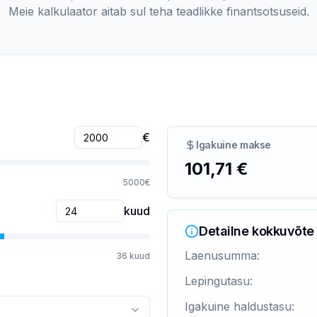
Meie kalkulaator aitab sul teha teadlikke finantsotsuseid.
€
Igakuine makse
101,71 €
5000
€
kuud
Detailne kokkuvõte
Laenusumma:
36
kuud
Lepingutasu:
Igakuine haldustasu: