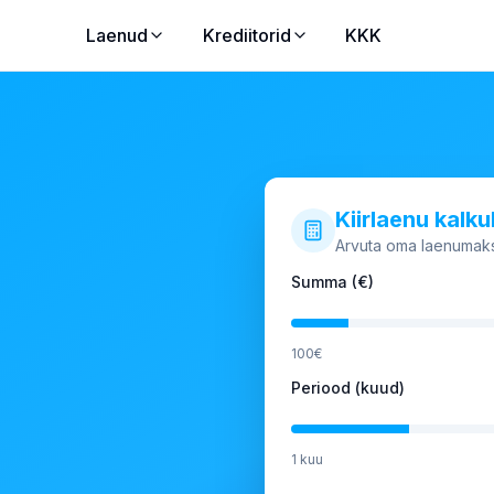
Laenud
Krediitorid
KKK
Kiirlaenu kalku
Arvuta oma laenumaks
Summa (€)
100
€
Periood (kuud)
1
kuu