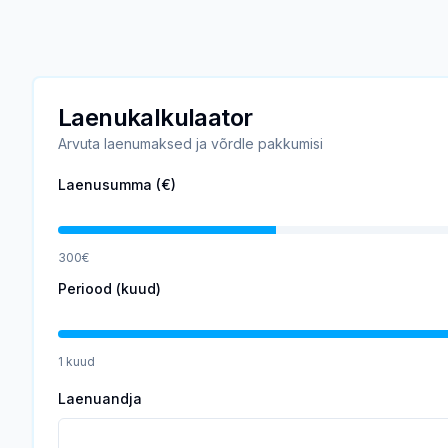
Laenukalkulaator
Arvuta laenumaksed ja võrdle pakkumisi
Laenusumma (€)
300
€
Periood (kuud)
1
kuud
Laenuandja