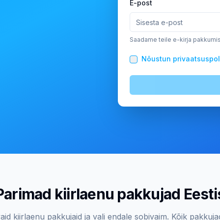
E-post
Saadame teile e-kirja pakkumi
Nõustun privaatsuspol
Parimad kiirlaenu pakkujad Eesti
aid kiirlaenu pakkujaid ja vali endale sobivaim. Kõik pakkuja