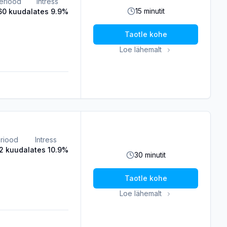
eriood
Intress
15 minutit
60 kuud
alates 9.9%
Taotle kohe
Loe lähemalt
riood
Intress
2 kuud
alates 10.9%
30 minutit
Taotle kohe
Loe lähemalt