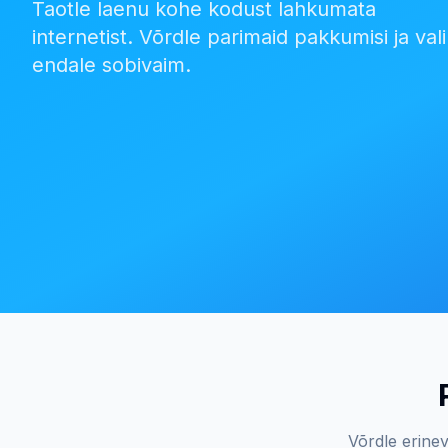
Taotle laenu kohe kodust lahkumata
internetist. Võrdle parimaid pakkumisi ja vali
endale sobivaim.
Võrdle erinev