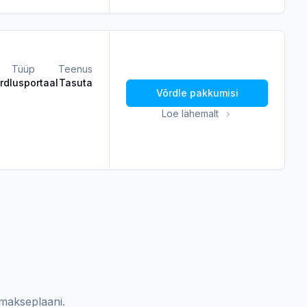
Tüüp
Teenus
rdlusportaal
Tasuta
Võrdle pakkumisi
Loe lähemalt
 makseplaani.