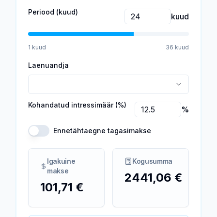
Periood (kuud)
kuud
1
kuud
36
kuud
Laenuandja
Kohandatud intressimäär (%)
%
Ennetähtaegne tagasimakse
Igakuine
Kogusumma
makse
2441,06 €
101,71 €