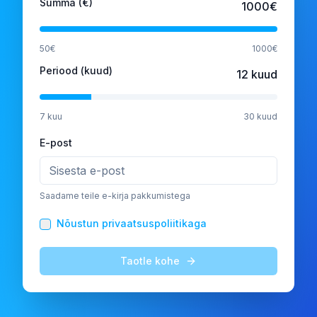
Summa (€)
1000
€
50
€
1000
€
Periood (kuud)
12
kuud
7
kuu
30
kuud
E-post
Saadame teile e-kirja pakkumistega
Nõustun privaatsuspoliitikaga
Taotle kohe