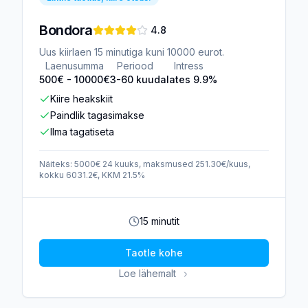
Bondora
4.8
Uus kiirlaen 15 minutiga kuni 10000 eurot.
Laenusumma
Periood
Intress
500
€ -
10000
€
3-60 kuud
alates 9.9%
Kiire heakskiit
Paindlik tagasimakse
Ilma tagatiseta
Näiteks: 5000€ 24 kuuks, maksmused 251.30€/kuus,
kokku 6031.2€, KKM 21.5%
15 minutit
Taotle kohe
Loe lähemalt