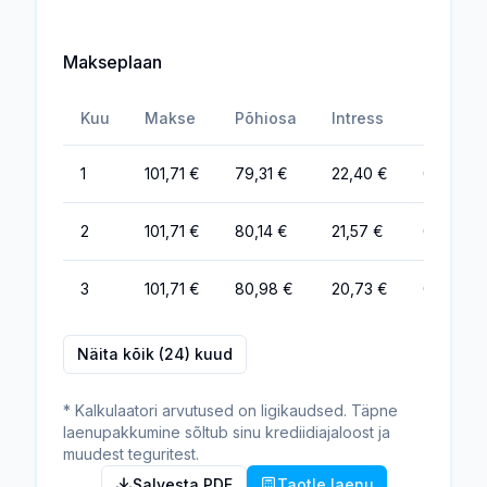
Makseplaan
Kuu
Makse
Põhiosa
Intress
Tasud
1
101,71 €
79,31 €
22,40 €
0,00 €
2
101,71 €
80,14 €
21,57 €
0,00 €
3
101,71 €
80,98 €
20,73 €
0,00 €
Näita kõik (24) kuud
* Kalkulaatori arvutused on ligikaudsed. Täpne
laenupakkumine sõltub sinu krediidiajaloost ja
muudest teguritest.
Salvesta PDF
Taotle laenu