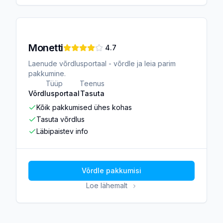
Monetti
4.7
Laenude võrdlusportaal - võrdle ja leia parim
pakkumine.
Tüüp
Teenus
Võrdlusportaal
Tasuta
Kõik pakkumised ühes kohas
Tasuta võrdlus
Läbipaistev info
Võrdle pakkumisi
Loe lähemalt