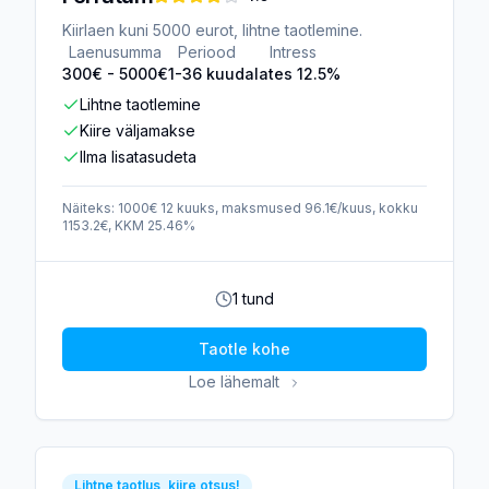
Kiirlaen kuni 5000 eurot, lihtne taotlemine.
Laenusumma
Periood
Intress
300
€ -
5000
€
1-36 kuud
alates 12.5%
Lihtne taotlemine
Kiire väljamakse
Ilma lisatasudeta
Näiteks: 1000€ 12 kuuks, maksmused 96.1€/kuus, kokku
1153.2€, KKM 25.46%
1 tund
Taotle kohe
Loe lähemalt
Lihtne taotlus, kiire otsus!