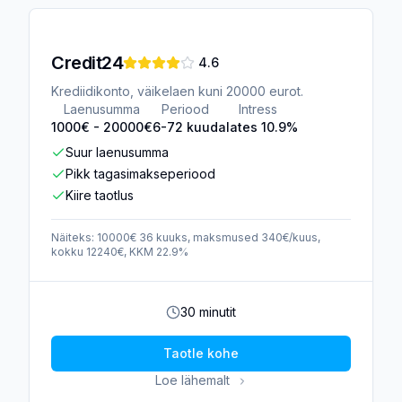
Credit24
4.6
Krediidikonto, väikelaen kuni 20000 eurot.
Laenusumma
Periood
Intress
1000
€ -
20000
€
6-72 kuud
alates 10.9%
Suur laenusumma
Pikk tagasimakseperiood
Kiire taotlus
Näiteks: 10000€ 36 kuuks, maksmused 340€/kuus,
kokku 12240€, KKM 22.9%
30 minutit
Taotle kohe
Loe lähemalt