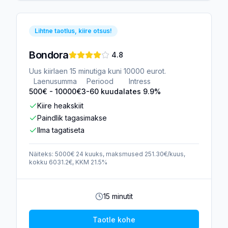
Lihtne taotlus, kiire otsus!
Bondora
4.8
Uus kiirlaen 15 minutiga kuni 10000 eurot.
Laenusumma
Periood
Intress
500
€ -
10000
€
3-60 kuud
alates 9.9%
Kiire heakskiit
Paindlik tagasimakse
Ilma tagatiseta
Näiteks: 5000€ 24 kuuks, maksmused 251.30€/kuus,
kokku 6031.2€, KKM 21.5%
15 minutit
Taotle kohe