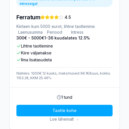
intressiga!
Ferratum
4.5
Kiirlaen kuni 5000 eurot, lihtne taotlemine.
Laenusumma
Periood
Intress
300
€ -
5000
€
1-36 kuud
alates 12.5%
Lihtne taotlemine
Kiire väljamakse
Ilma lisatasudeta
Näiteks: 1000€ 12 kuuks, maksmused 96.1€/kuus, kokku
1153.2€, KKM 25.46%
1 tund
Taotle kohe
Loe lähemalt