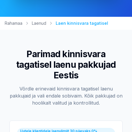
Rahamaa
Laenud
Laen kinnisvara tagatisel
Parimad kinnisvara
tagatisel laenu pakkujad
Eestis
Võrdle erinevaid kinnisvara tagatisel laenu
pakkujaid ja vali endale sobivaim. Kõik pakkujad on
hoolikalt valitud ja kontrollitud.
Uutele klientidele laenulimiit 30 päevaks 0%