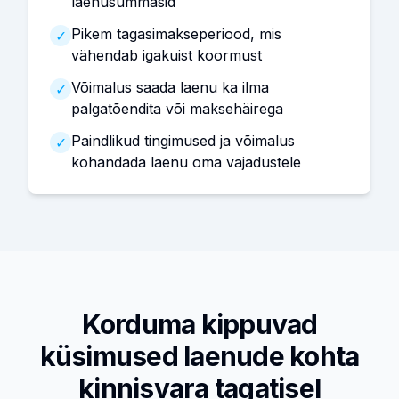
laenusummasid
Pikem tagasimakseperiood, mis
✓
vähendab igakuist koormust
Võimalus saada laenu ka ilma
✓
palgatõendita või maksehäirega
Paindlikud tingimused ja võimalus
✓
kohandada laenu oma vajadustele
Korduma kippuvad
küsimused laenude kohta
kinnisvara tagatisel