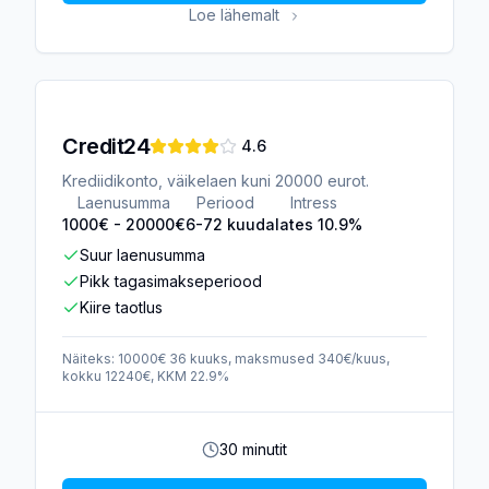
Loe lähemalt
Credit24
4.6
Krediidikonto, väikelaen kuni 20000 eurot.
Laenusumma
Periood
Intress
1000
€ -
20000
€
6-72 kuud
alates 10.9%
Suur laenusumma
Pikk tagasimakseperiood
Kiire taotlus
Näiteks: 10000€ 36 kuuks, maksmused 340€/kuus,
kokku 12240€, KKM 22.9%
30 minutit