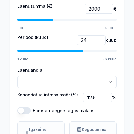
Laenusumma (€)
€
300
€
5000
€
Periood (kuud)
kuud
1
kuud
36
kuud
Laenuandja
Kohandatud intressimäär (%)
%
Ennetähtaegne tagasimakse
Igakuine
Kogusumma