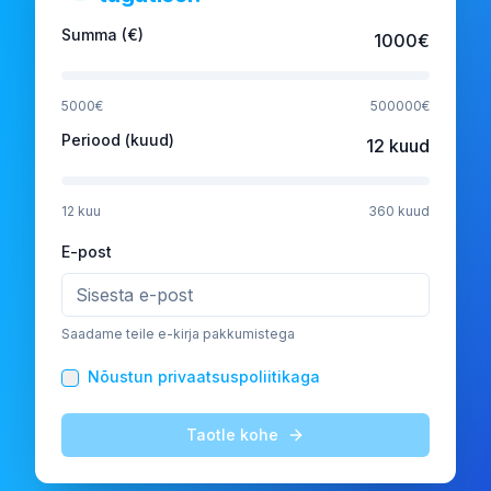
Summa (€)
1000
€
5000
€
500000
€
Periood (kuud)
12
kuud
12
kuu
360
kuud
E-post
Saadame teile e-kirja pakkumistega
Nõustun privaatsuspoliitikaga
Taotle kohe